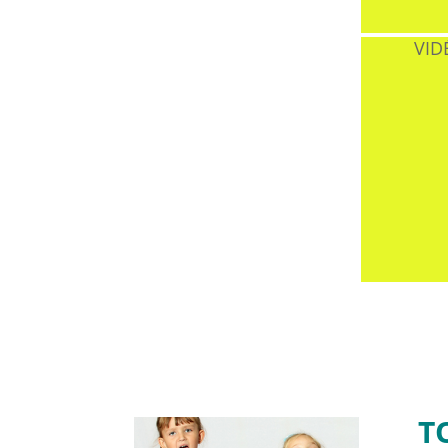
VID
T