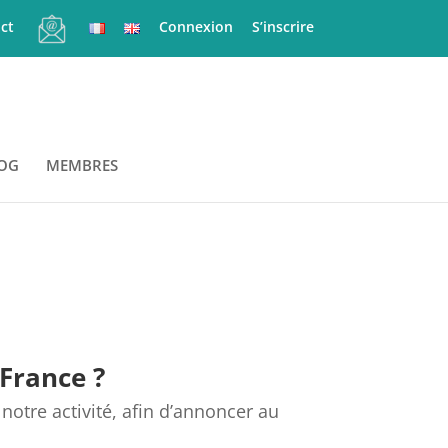
ct
Connexion
S’inscrire
OG
MEMBRES
 France ?
otre activité, afin d’annoncer au