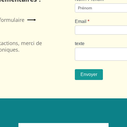
Nom
/
e formulaire
Prénom
Email
*
tactions, merci de
texte
oniques.
Envoyer